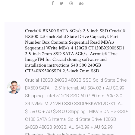
Crucial® BX500 SATA 6Gb/s 2.5-inch SSD Crucial®
BX500 2.5-inch Solid State Drive Capacity2 Part
Number Box Contents Sequential Read MB/s3
Sequential Write MB/s 4 120GB CT120BX500SSD1
2.5-inch 7mm SSD SATA 6Gb/s, Acronis® True
Image™ for Crucial cloning software and
installation instructions 540 500 240GB
CT240BX500SSD1 2.5-inch 7mm SSD
Crucial 120GB 240GB 480GB SSD Solid State Drive
BX500 SATA III 2.5'' Internal. AU $84.02 + AU $0.99
Shipping . Intel 512GB SSD 600P 80mm PCIe 3.0
X4 NVMe M.2 2280 SSD SSDPEKKW512G7X1. AU
$158.00 + AU $28.00 Shipping . HIKVISION HS-SSD-
C100 SATA 3 Internal Solid State Drive 120GB
240GB 480GB 960GB. AU $43.99 + AU $2.99
Shipping . Picture Information. Opens image