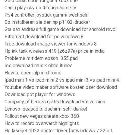
Geld cheat code für gta 4 xbox one
Can u play sky go through apple tv
Ps4 controller joystick gummi wechseln
So installieren sie den hp p1102-drucker
Gta san andreas full game download for android revdl
Bittorrent download for pc windows 8
Free download image viewer for windows 8
Hp ink tank wireless 419 (z6z97a) price in india
Probleme mit dem epson l355 pad
Ios download musik ohne itunes
How to open jnlp in chrome
Ipad mini 1 vs ipad mini 2 vs ipad mini 3 vs ipad mini 4
Youtube video maker software kostenloser download
Download pot player for windows
Company of heroes gratis download vollversion
Lenovo ideapad bildschirm sehr dunkel
Fallout new vegas cheats xbox 360
How to record overwatch highlights
Hp laserjet 1022 printer driver for windows 7 32 bit