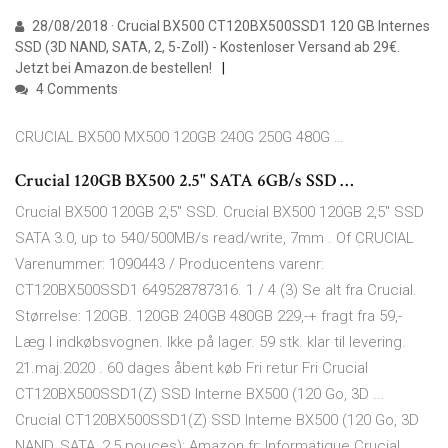
28/08/2018 · Crucial BX500 CT120BX500SSD1 120 GB Internes
SSD (3D NAND, SATA, 2, 5-Zoll) - Kostenloser Versand ab 29€.
Jetzt bei Amazon.de bestellen!
4 Comments
CRUCIAL BX500 MX500 120GB 240G 250G 480G …
Crucial 120GB BX500 2.5" SATA 6GB/s SSD …
Crucial BX500 120GB 2,5" SSD. Crucial BX500 120GB 2,5" SSD
SATA 3.0, up to 540/500MB/s read/write, 7mm . Of CRUCIAL
Varenummer: 1090443 / Producentens varenr:
CT120BX500SSD1 649528787316. 1 / 4 (3) Se alt fra Crucial.
Størrelse: 120GB. 120GB 240GB 480GB 229,-+ fragt fra 59,-
Læg I indkøbsvognen. Ikke på lager. 59 stk. klar til levering.
21.maj.2020 . 60 dages åbent køb Fri retur Fri Crucial
CT120BX500SSD1(Z) SSD Interne BX500 (120 Go, 3D ...
Crucial CT120BX500SSD1(Z) SSD Interne BX500 (120 Go, 3D
NAND, SATA, 2,5 pouces): Amazon.fr: Informatique Crucial