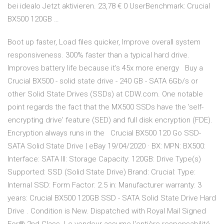
bei idealo Jetzt aktivieren. 23,78 € 0 UserBenchmark: Crucial
BX500 120GB …
Boot up faster, Load files quicker, Improve overall system
responsiveness. 300% faster than a typical hard drive.
Improves battery life because it's 45x more energy Buy a
Crucial BX500 - solid state drive - 240 GB - SATA 6Gb/s or
other Solid State Drives (SSDs) at CDW.com. One notable
point regards the fact that the MX500 SSDs have the 'self-
encrypting drive' feature (SED) and full disk encryption (FDE).
Encryption always runs in the Crucial BX500 120 Go SSD-
SATA Solid State Drive | eBay 19/04/2020 · BX: MPN: BX500:
Interface: SATA III: Storage Capacity: 120GB: Drive Type(s)
Supported: SSD (Solid State Drive) Brand: Crucial: Type:
Internal SSD: Form Factor: 2.5 in: Manufacturer warranty: 3
years: Crucial BX500 120GB SSD - SATA Solid State Drive Hard
Drive . Condition is New. Dispatched with Royal Mail Signed