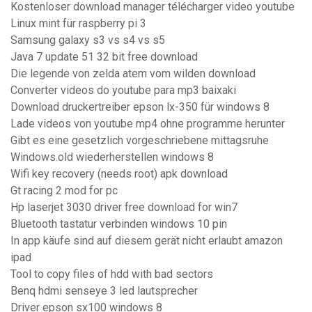
Kostenloser download manager télécharger video youtube
Linux mint für raspberry pi 3
Samsung galaxy s3 vs s4 vs s5
Java 7 update 51 32 bit free download
Die legende von zelda atem vom wilden download
Converter videos do youtube para mp3 baixaki
Download druckertreiber epson lx-350 für windows 8
Lade videos von youtube mp4 ohne programme herunter
Gibt es eine gesetzlich vorgeschriebene mittagsruhe
Windows.old wiederherstellen windows 8
Wifi key recovery (needs root) apk download
Gt racing 2 mod for pc
Hp laserjet 3030 driver free download for win7
Bluetooth tastatur verbinden windows 10 pin
In app käufe sind auf diesem gerät nicht erlaubt amazon
ipad
Tool to copy files of hdd with bad sectors
Benq hdmi senseye 3 led lautsprecher
Driver epson sx100 windows 8