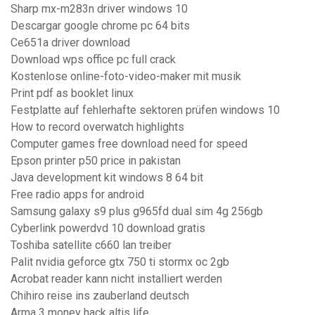
Sharp mx-m283n driver windows 10
Descargar google chrome pc 64 bits
Ce651a driver download
Download wps office pc full crack
Kostenlose online-foto-video-maker mit musik
Print pdf as booklet linux
Festplatte auf fehlerhafte sektoren prüfen windows 10
How to record overwatch highlights
Computer games free download need for speed
Epson printer p50 price in pakistan
Java development kit windows 8 64 bit
Free radio apps for android
Samsung galaxy s9 plus g965fd dual sim 4g 256gb
Cyberlink powerdvd 10 download gratis
Toshiba satellite c660 lan treiber
Palit nvidia geforce gtx 750 ti stormx oc 2gb
Acrobat reader kann nicht installiert werden
Chihiro reise ins zauberland deutsch
Arma 3 money hack altis life