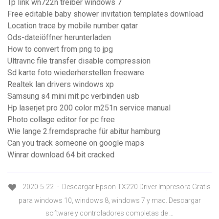
Tp link wn722n treiber windows 7
Free editable baby shower invitation templates download
Location trace by mobile number qatar
Ods-dateiöffner herunterladen
How to convert from png to jpg
Ultravnc file transfer disable compression
Sd karte foto wiederherstellen freeware
Realtek lan drivers windows xp
Samsung s4 mini mit pc verbinden usb
Hp laserjet pro 200 color m251n service manual
Photo collage editor for pc free
Wie lange 2.fremdsprache für abitur hamburg
Can you track someone on google maps
Winrar download 64 bit cracked
2020-5-22 · Descargar Epson TX220 Driver Impresora Gratis
para windows 10, windows 8, windows 7 y mac. Descargar
software y controladores completas de …