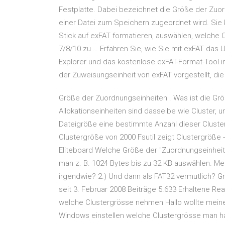
Festplatte. Dabei bezeichnet die Größe der Zuor
einer Datei zum Speichern zugeordnet wird. Sie 
Stick auf exFAT formatieren, auswählen, welche 
7/8/10 zu … Erfahren Sie, wie Sie mit exFAT das
Explorer und das kostenlose exFAT-Format-Tool 
der Zuweisungseinheit von exFAT vorgestellt, die f
Größe der Zuordnungseinheiten . Was ist die Grö
Allokationseinheiten sind dasselbe wie Cluster, u
Dateigröße eine bestimmte Anzahl dieser Cluster 
Clustergröße von 2000 Fsutil zeigt Clustergröße -
Eliteboard Welche Größe der "Zuordnungseinheite
man z. B. 1024 Bytes bis zu 32 KB auswählen. M
irgendwie? 2.) Und dann als FAT32 vermutlich? G
seit 3. Februar 2008 Beiträge 5.633 Erhaltene Re
welche Clustergrösse nehmen Hallo wollte meine
Windows einstellen welche Clustergrösse man hab