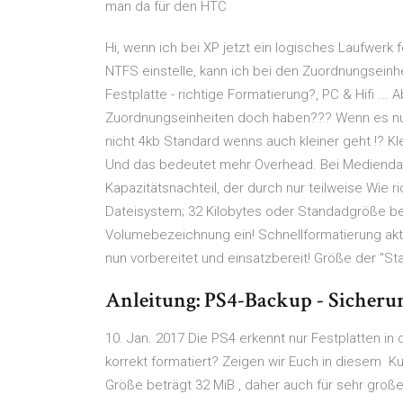
man da für den HTC
Hi, wenn ich bei XP jetzt ein logisches Laufwerk
NTFS einstelle, kann ich bei den Zuordnungsein
Festplatte - richtige Formatierung?, PC & Hifi ..
Zuordnungseinheiten doch haben??? Wenn es nu
nicht 4kb Standard wenns auch kleiner geht !? K
Und das bedeutet mehr Overhead. Bei Mediendatei
Kapazitätsnachteil, der durch nur teilweise Wie r
Dateisystem; 32 Kilobytes oder Standadgröße be
Volumebezeichnung ein! Schnellformatierung aktiv
nun vorbereitet und einsatzbereit! Größe der "S
Anleitung: PS4-Backup - Sicherun
10. Jan. 2017 Die PS4 erkennt nur Festplatten in
korrekt formatiert? Zeigen wir Euch in diesem Ku
Größe beträgt 32 MiB , daher auch für sehr gro