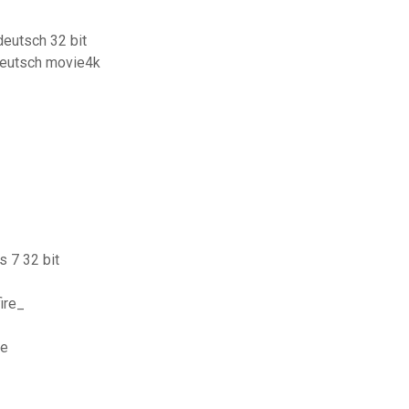
eutsch 32 bit
deutsch movie4k
 7 32 bit
ire_
te