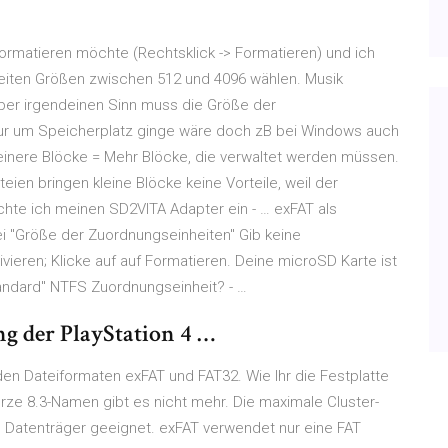
 formatieren möchte (Rechtsklick -> Formatieren) und ich
heiten Größen zwischen 512 und 4096 wählen. Musik
. Aber irgendeinen Sinn muss die Größe der
r um Speicherplatz ginge wäre doch zB bei Windows auch
leinere Blöcke = Mehr Blöcke, die verwaltet werden müssen.
en bringen kleine Blöcke keine Vorteile, weil der
ichte ich meinen SD2VITA Adapter ein - … exFAT als
i "Größe der Zuordnungseinheiten" Gib keine
ieren; Klicke auf auf Formatieren. Deine microSD Karte ist
tandard" NTFS Zuordnungseinheit? - …
g der PlayStation 4 …
 den Dateiformaten exFAT und FAT32. Wie Ihr die Festplatte
rze 8.3-Namen gibt es nicht mehr. Die maximale Cluster-
ße Datenträger geeignet. exFAT verwendet nur eine FAT