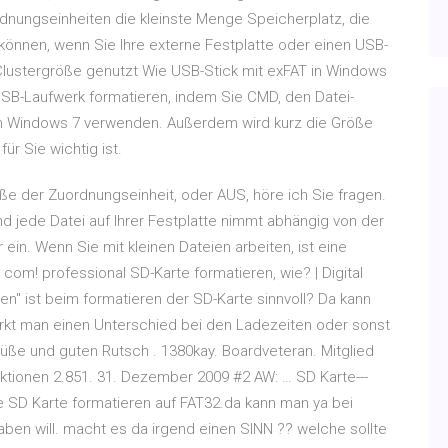
dnungseinheiten die kleinste Menge Speicherplatz, die
können, wenn Sie Ihre externe Festplatte oder einen USB-
Clustergröße genutzt Wie USB-Stick mit exFAT in Windows
 USB-Laufwerk formatieren, indem Sie CMD, den Datei-
in Windows 7 verwenden. Außerdem wird kurz die Größe
ür Sie wichtig ist.
ße der Zuordnungseinheit, oder AUS, höre ich Sie fragen.
nd jede Datei auf Ihrer Festplatte nimmt abhängig von der
ein. Wenn Sie mit kleinen Dateien arbeiten, ist eine
 com! professional SD-Karte formatieren, wie? | Digital
n" ist beim formatieren der SD-Karte sinnvoll? Da kann
erkt man einen Unterschied bei den Ladezeiten oder sonst
rüße und guten Rutsch . 1380kay. Boardveteran. Mitglied
aktionen 2.851. 31. Dezember 2009 #2 AW: … SD Karte---
 SD Karte formatieren auf FAT32.da kann man ya bei
en will. macht es da irgend einen SINN ?? welche sollte