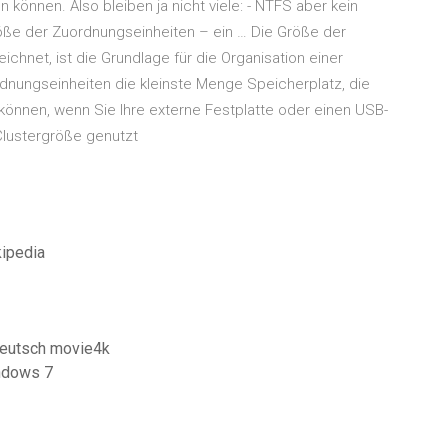
können. Also bleiben ja nicht viele: - NTFS aber kein
röße der Zuordnungseinheiten – ein … Die Größe der
chnet, ist die Grundlage für die Organisation einer
dnungseinheiten die kleinste Menge Speicherplatz, die
können, wenn Sie Ihre externe Festplatte oder einen USB-
Clustergröße genutzt
kipedia
deutsch movie4k
indows 7