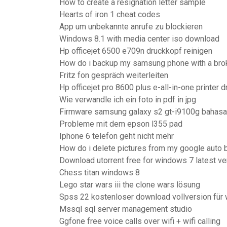
How to create a resignation letter sample
Hearts of iron 1 cheat codes
App um unbekannte anrufe zu blockieren
Windows 8.1 with media center iso download
Hp officejet 6500 e709n druckkopf reinigen
How do i backup my samsung phone with a bro
Fritz fon gespräch weiterleiten
Hp officejet pro 8600 plus e-all-in-one printer d
Wie verwandle ich ein foto in pdf in jpg
Firmware samsung galaxy s2 gt-i9100g bahasa
Probleme mit dem epson l355 pad
Iphone 6 telefon geht nicht mehr
How do i delete pictures from my google auto 
Download utorrent free for windows 7 latest ve
Chess titan windows 8
Lego star wars iii the clone wars lösung
Spss 22 kostenloser download vollversion für
Mssql sql server management studio
Ggfone free voice calls over wifi + wifi calling