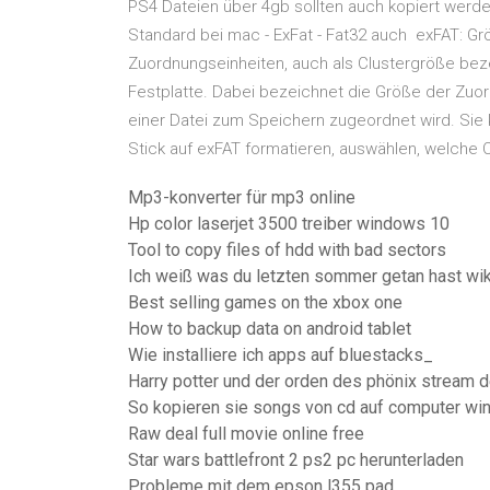
PS4 Dateien über 4gb sollten auch kopiert werden 
Standard bei mac - ExFat - Fat32 auch exFAT: G
Zuordnungseinheiten, auch als Clustergröße bezei
Festplatte. Dabei bezeichnet die Größe der Zuor
einer Datei zum Speichern zugeordnet wird. Sie 
Stick auf exFAT formatieren, auswählen, welche 
Mp3-konverter für mp3 online
Hp color laserjet 3500 treiber windows 10
Tool to copy files of hdd with bad sectors
Ich weiß was du letzten sommer getan hast wi
Best selling games on the xbox one
How to backup data on android tablet
Wie installiere ich apps auf bluestacks_
Harry potter und der orden des phönix stream 
So kopieren sie songs von cd auf computer w
Raw deal full movie online free
Star wars battlefront 2 ps2 pc herunterladen
Probleme mit dem epson l355 pad