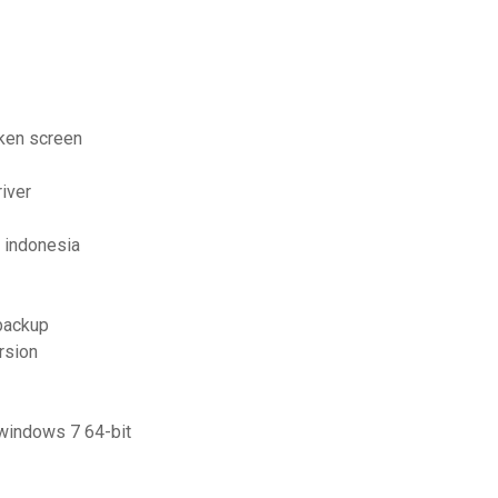
ken screen
river
 indonesia
backup
rsion
 windows 7 64-bit